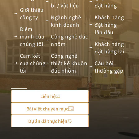
bị / Vật liệu
đặt hàng
Giới thiệu
công ty
Ngành nghề
Khách hàng
kinh doanh
đặt hàng
Điểm
lần đầu
mạnh của
Công nghệ đúc
chúng tôi
nhôm
Khách hàng
đặt hàng lại
Cam kết
Công nghệ
của chúng
thiết kế khuôn
Câu hỏi
tôi
đúc nhôm
thường gặp
Liên hệ
Bài viết chuyên mục
Dự án đã thực hiện