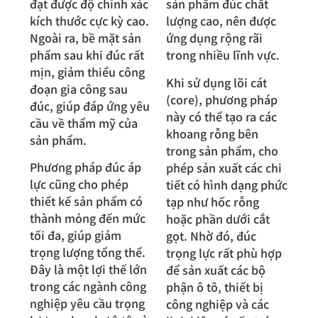
đạt được độ chính xác
sản phẩm đúc chất
kích thước cực kỳ cao.
lượng cao, nên được
Ngoài ra, bề mặt sản
ứng dụng rộng rãi
phẩm sau khi đúc rất
trong nhiều lĩnh vực.
mịn, giảm thiểu công
Khi sử dụng lõi cát
đoạn gia công sau
(core), phương pháp
đúc, giúp đáp ứng yêu
này có thể tạo ra các
cầu về thẩm mỹ của
khoang rỗng bên
sản phẩm.
trong sản phẩm, cho
Phương pháp đúc áp
phép sản xuất các chi
lực cũng cho phép
tiết có hình dạng phức
thiết kế sản phẩm có
tạp như hốc rỗng
thành mỏng đến mức
hoặc phần dưới cắt
tối đa, giúp giảm
gọt. Nhờ đó, đúc
trọng lượng tổng thể.
trọng lực rất phù hợp
Đây là một lợi thế lớn
để sản xuất các bộ
trong các ngành công
phận ô tô, thiết bị
nghiệp yêu cầu trọng
công nghiệp và các