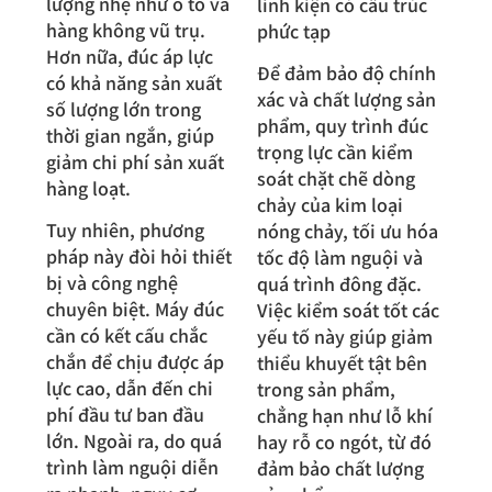
lượng nhẹ như ô tô và
linh kiện có cấu trúc
hàng không vũ trụ.
phức tạp
Hơn nữa, đúc áp lực
Để đảm bảo độ chính
có khả năng sản xuất
xác và chất lượng sản
số lượng lớn trong
phẩm, quy trình đúc
thời gian ngắn, giúp
trọng lực cần kiểm
giảm chi phí sản xuất
soát chặt chẽ dòng
hàng loạt.
chảy của kim loại
Tuy nhiên, phương
nóng chảy, tối ưu hóa
pháp này đòi hỏi thiết
tốc độ làm nguội và
bị và công nghệ
quá trình đông đặc.
chuyên biệt. Máy đúc
Việc kiểm soát tốt các
cần có kết cấu chắc
yếu tố này giúp giảm
chắn để chịu được áp
thiểu khuyết tật bên
lực cao, dẫn đến chi
trong sản phẩm,
phí đầu tư ban đầu
chẳng hạn như lỗ khí
lớn. Ngoài ra, do quá
hay rỗ co ngót, từ đó
trình làm nguội diễn
đảm bảo chất lượng