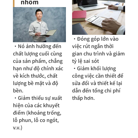
nhôm
・Đóng góp lớn vào
・Nó ảnh hưởng đến
việc rút ngắn thời
chất lượng cuối cùng
gian chu trình và giảm
của sản phẩm, chẳng
tỷ lệ sai sót
hạn như độ chính xác
・Giảm khối lượng
về kích thước, chất
công việc cần thiết để
lượng bề mặt và độ
sửa đổi và thiết kế lại
bền.
dẫn đến tổng chi phí
・Giảm thiểu sự xuất
thấp hơn.
hiện của các khuyết
điểm (khoảng trống,
lỗ phun, lỗ co ngót,
v.v.)