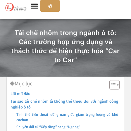
Tái chế nhôm trong ngành ô tô:
Các trường hợp ứng dụng và
thách thức để hiện thực hóa “Car
to Car”
◆Mục lục
Lời mở đầu
Tại sao tái chế nhôm là không thể thiếu đối với ngành công
nghiệp ô tô
Tình thế tiến thoái lưỡng nan giữa giảm trọng lượng và khử
cacbon
Chuyển đổi từ “Xếp tầng” sang “Ngang”