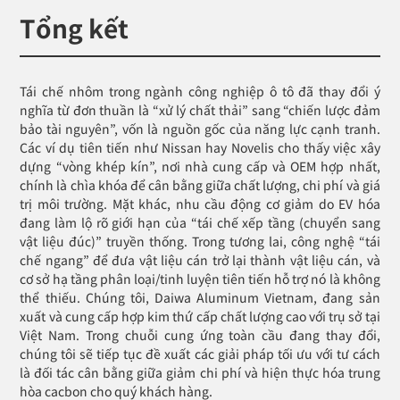
Tổng kết
Tái chế nhôm trong ngành công nghiệp ô tô đã thay đổi ý
nghĩa từ đơn thuần là “xử lý chất thải” sang “chiến lược đảm
bảo tài nguyên”, vốn là nguồn gốc của năng lực cạnh tranh.
Các ví dụ tiên tiến như Nissan hay Novelis cho thấy việc xây
dựng “vòng khép kín”, nơi nhà cung cấp và OEM hợp nhất,
chính là chìa khóa để cân bằng giữa chất lượng, chi phí và giá
trị môi trường. Mặt khác, nhu cầu động cơ giảm do EV hóa
đang làm lộ rõ giới hạn của “tái chế xếp tầng (chuyển sang
vật liệu đúc)” truyền thống. Trong tương lai, công nghệ “tái
chế ngang” để đưa vật liệu cán trở lại thành vật liệu cán, và
cơ sở hạ tầng phân loại/tinh luyện tiên tiến hỗ trợ nó là không
thể thiếu. Chúng tôi, Daiwa Aluminum Vietnam, đang sản
xuất và cung cấp hợp kim thứ cấp chất lượng cao với trụ sở tại
Việt Nam. Trong chuỗi cung ứng toàn cầu đang thay đổi,
chúng tôi sẽ tiếp tục đề xuất các giải pháp tối ưu với tư cách
là đối tác cân bằng giữa giảm chi phí và hiện thực hóa trung
hòa cacbon cho quý khách hàng.