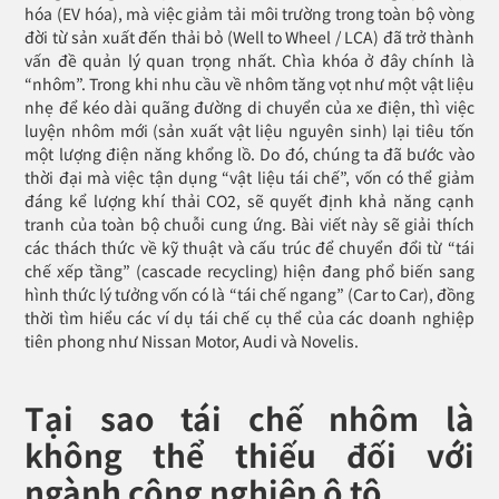
hóa (EV hóa), mà việc giảm tải môi trường trong toàn bộ vòng
đời từ sản xuất đến thải bỏ (Well to Wheel / LCA) đã trở thành
vấn đề quản lý quan trọng nhất. Chìa khóa ở đây chính là
“nhôm”. Trong khi nhu cầu về nhôm tăng vọt như một vật liệu
nhẹ để kéo dài quãng đường di chuyển của xe điện, thì việc
luyện nhôm mới (sản xuất vật liệu nguyên sinh) lại tiêu tốn
một lượng điện năng khổng lồ. Do đó, chúng ta đã bước vào
thời đại mà việc tận dụng “vật liệu tái chế”, vốn có thể giảm
đáng kể lượng khí thải CO2, sẽ quyết định khả năng cạnh
tranh của toàn bộ chuỗi cung ứng. Bài viết này sẽ giải thích
các thách thức về kỹ thuật và cấu trúc để chuyển đổi từ “tái
chế xếp tầng” (cascade recycling) hiện đang phổ biến sang
hình thức lý tưởng vốn có là “tái chế ngang” (Car to Car), đồng
thời tìm hiểu các ví dụ tái chế cụ thể của các doanh nghiệp
tiên phong như Nissan Motor, Audi và Novelis.
Tại sao tái chế nhôm là
không thể thiếu đối với
ngành công nghiệp ô tô