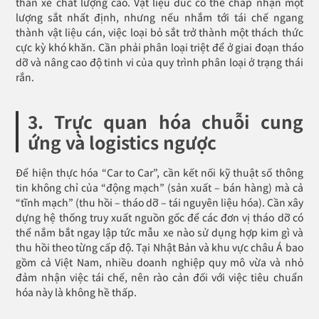
thân xe chất lượng cao. Vật liệu đúc có thể chấp nhận một
lượng sắt nhất định, nhưng nếu nhắm tới tái chế ngang
thành vật liệu cán, việc loại bỏ sắt trở thành một thách thức
cực kỳ khó khăn. Cần phải phân loại triệt để ở giai đoạn tháo
dỡ và nâng cao độ tinh vi của quy trình phân loại ở trạng thái
rắn.
3. Trực quan hóa chuỗi cung
ứng và logistics ngược
Để hiện thực hóa “Car to Car”, cần kết nối kỹ thuật số thông
tin không chỉ của “động mạch” (sản xuất – bán hàng) mà cả
“tĩnh mạch” (thu hồi – tháo dỡ – tái nguyên liệu hóa). Cần xây
dựng hệ thống truy xuất nguồn gốc để các đơn vị tháo dỡ có
thể nắm bắt ngay lập tức mẫu xe nào sử dụng hợp kim gì và
thu hồi theo từng cấp độ. Tại Nhật Bản và khu vực châu Á bao
gồm cả Việt Nam, nhiều doanh nghiệp quy mô vừa và nhỏ
đảm nhận việc tái chế, nên rào cản đối với việc tiêu chuẩn
hóa này là không hề thấp.