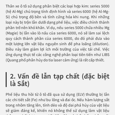
Thân xe ô tô sử dụng phân biệt các loại hợp kim: series 5000
(hệ Al-Mg) chú trọng tính định hình và series 6000 (hệ Al-Mg-
Si) chú trọng độ bền và tính cứng hóa khi nung. Khi những
loại này bị trộn lẫn dưới dạng phế liệu, việc điều chỉnh thành
phần trở nên khó khăn. Ví dụ, nếu series 5000 chứa nhiều Mg
(Magie) bị lẫn vào lò nấu của series 6000, nó sẽ làm sai lệch
quy cách thành phần của series 6000, do đó phải đưa vào
một lượng lớn vật liệu nguyên sinh để pha loãng (dilution).
Điều này làm giảm lợi ích môi trường của việc tái chế. Việc
ứng dụng thực tế các công nghệ phân loại tiên tiến như LIBS
(Quang phổ phân hủy do tia laser cảm ứng) là rất cấp thiết.
2. Vấn đề lẫn tạp chất (đặc biệt
là Sắt)
Phế liệu thu hồi từ ô tô đã qua sử dụng (ELV) thường bị lẫn
các chi tiết sắt (Fe) như bu lông và đai ốc. Nếu hàm lượng sắt
trong nhôm tăng lên, tính dẻo và độ dai phá hủy của vật liệu
sẽ giảm đáng kể, khiến nó không thể sử dụng làm vật liệu