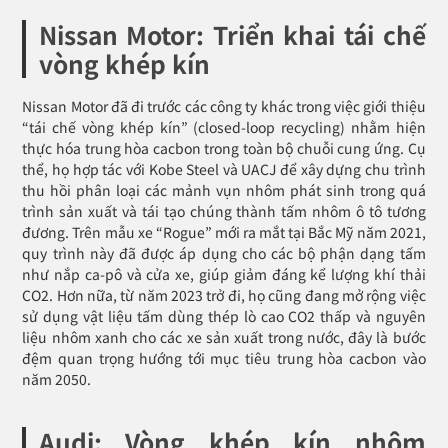
Nissan Motor: Triển khai tái chế
vòng khép kín
Nissan Motor đã đi trước các công ty khác trong việc giới thiệu
“tái chế vòng khép kín” (closed-loop recycling) nhằm hiện
thực hóa trung hòa cacbon trong toàn bộ chuỗi cung ứng. Cụ
thể, họ hợp tác với Kobe Steel và UACJ để xây dựng chu trình
thu hồi phân loại các mảnh vụn nhôm phát sinh trong quá
trình sản xuất và tái tạo chúng thành tấm nhôm ô tô tương
đương. Trên mẫu xe “Rogue” mới ra mắt tại Bắc Mỹ năm 2021,
quy trình này đã được áp dụng cho các bộ phận dạng tấm
như nắp ca-pô và cửa xe, giúp giảm đáng kể lượng khí thải
CO2. Hơn nữa, từ năm 2023 trở đi, họ cũng đang mở rộng việc
sử dụng vật liệu tấm dùng thép lò cao CO2 thấp và nguyên
liệu nhôm xanh cho các xe sản xuất trong nước, đây là bước
đệm quan trọng hướng tới mục tiêu trung hòa cacbon vào
năm 2050.
Audi: Vòng khép kín nhôm